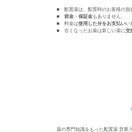
■ 配置薬は、配置時のお客様の負
■
前金
・
保証金
もありません。
■ 料金は
使用した分をお支払い
い
■ 古くなったお薬は新しい薬に
交
薬の専門知識をもった配置薬 営業